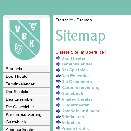
Startseite
/
Sitemap
Unsere Site im Überblick:
Das Theater
Terminkalender
Startseite
Der Spielplan
Das Ensemble
Das Theater
Die Geschichte
Terminkalender
Kartenreservierung
Der Spielplan
Gästebuch
Das Ensemble
Amateurtheater
Kindertheater
Die Geschichte
Komödie und mehr
Kartenreservierung
Briefkasten
Gästebuch
Aktuelles
Presse / Kritik
Amateurtheater