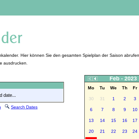
kalender. Hier können Sie den gesamten Spielplan der Saison abrufen
ne ausdrucken.
Feb - 2023
Mo
Tu
We
Th
Fr
 date...
30
31
1
2
3
n
Search Dates
6
7
8
9
10
13
14
15
16
17
20
21
22
23
24